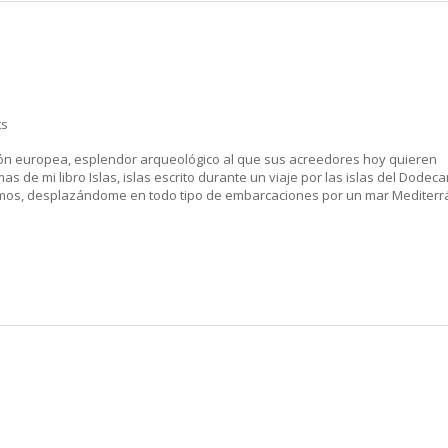
ts
ción europea, esplendor arqueológico al que sus acreedores hoy quieren
s de mi libro Islas, islas escrito durante un viaje por las islas del Dodec
atmos, desplazándome en todo tipo de embarcaciones por un mar Mediter