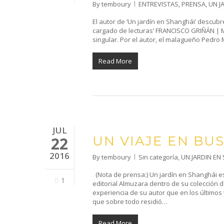
By
temboury
ENTREVISTAS
,
PRENSA
,
UN J
El autor de ‘Un jardín en Shanghái’ descubre
cargado de lecturas’ FRANCISCO GRIÑÁN | 
singular. Por el autor, el malagueño Pedro 
Read More
JUL
UN VIAJE EN BUS
22
2016
By
temboury
Sin categoría
,
UN JARDIN EN
(Nota de prensa:) Un jardín en Shanghái es
1
editorial Almuzara dentro de su colección 
experiencia de su autor que en los últimos
que sobre todo residió…
Read More