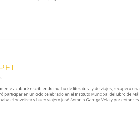
PEL
ts
emente acabaré escribiendo mucho de literatura y de viajes, recupero una
 participar en un ciclo celebrado en el Instituto Muncipal del Libro de Má
ba el novelista y buen viajero José Antonio Garriga Vela y por entonces