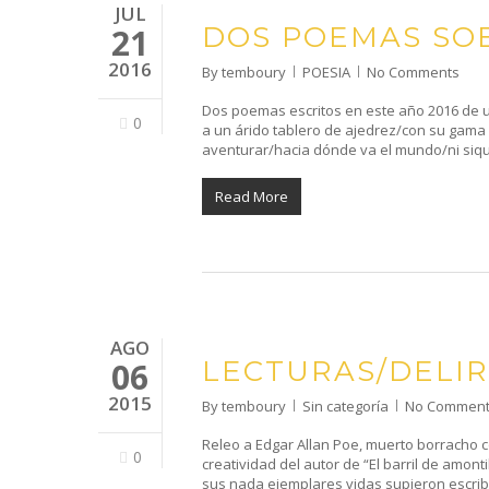
JUL
DOS POEMAS SOB
21
2016
By
temboury
POESIA
No Comments
Dos poemas escritos en este año 2016 de u
0
a un árido tablero de ajedrez/con su gama
aventurar/hacia dónde va el mundo/ni siqu
Read More
AGO
LECTURAS/DELI
06
2015
By
temboury
Sin categoría
No Commen
Releo a Edgar Allan Poe, muerto borracho co
0
creatividad del autor de “El barril de amon
sus nada ejemplares vidas supieron escribir