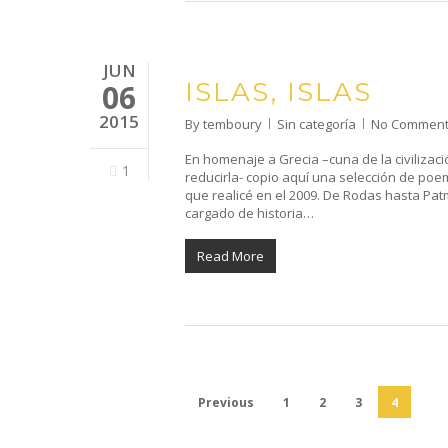
JUN
ISLAS, ISLAS
06
2015
By
temboury
Sin categoría
No Commen
En homenaje a Grecia –cuna de la civiliza
1
reducirla- copio aquí una selección de poema
que realicé en el 2009. De Rodas hasta P
cargado de historia…
Read More
Previous
1
2
3
4