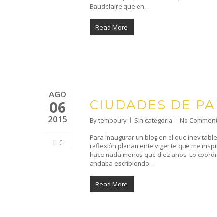
Baudelaire que en…
Read More
AGO
CIUDADES DE PA
06
2015
By
temboury
Sin categoría
No Commen
Para inaugurar un blog en el que inevitabl
0
reflexión plenamente vigente que me inspiró
hace nada menos que diez años. Lo coordina
andaba escribiendo…
Read More