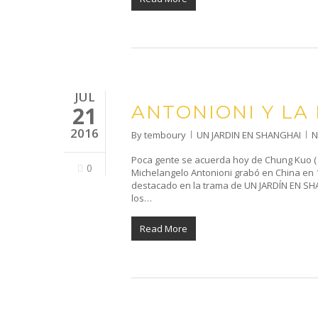
JUL
ANTONIONI Y LA
21
2016
By
temboury
UN JARDIN EN SHANGHAI
N
Poca gente se acuerda hoy de Chung Kuo ( 
0
Michelangelo Antonioni grabó en China en 
destacado en la trama de UN JARDÍN EN SHA
los…
Read More