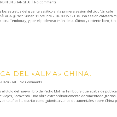
ARDIN EN SHANGHAI
No Comments
 los secretos del gigante asiático en la primera sesión del ciclo ‘Un café
MÁLAGA @PacoGrinan 11 octubre 2016 08:35 12 Fue una sesión cafetera m
Molina Temboury, y por el poderoso imán de su último y reciente libro, ‘Un
CA DEL «ALMA» CHINA.
 SHANGHAI
No Comments
 el título del nuevo libro de Pedro Molina Temboury que acaba de publicar
de viajes, Sotavento. Una obra extraordinariamente documentada gracias 
 veinte años ha escrito como guionista varios documentales sobre China 