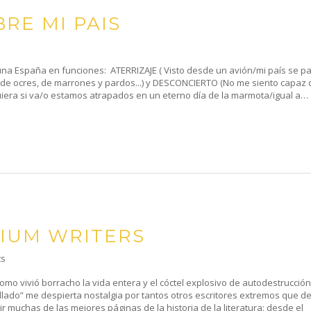
RE MI PAIS
na España en funciones: ATERRIZAJE ( Visto desde un avión/mi país se p
 de ocres, de marrones y pardos...) y DESCONCIERTO (No me siento capaz 
iera si va/o estamos atrapados en un eterno día de la marmota/igual a…
RIUM WRITERS
ts
mo vivió borracho la vida entera y el cóctel explosivo de autodestrucción
tillado” me despierta nostalgia por tantos otros escritores extremos que d
 muchas de las mejores páginas de la historia de la literatura: desde el