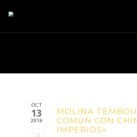
Skip
to
main
content
OCT
MOLINA TEMBOU
13
COMÚN CON CHIN
2016
IMPERIOS»
1