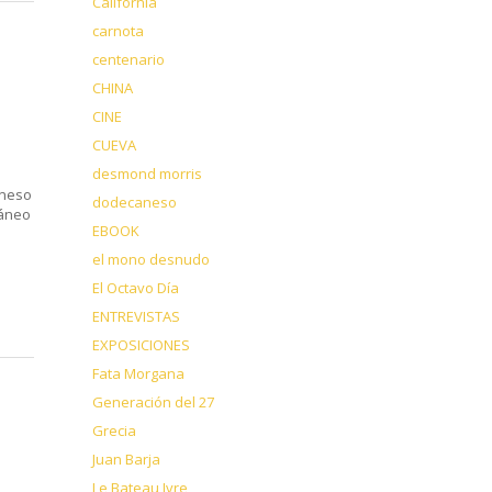
California
carnota
centenario
CHINA
CINE
CUEVA
desmond morris
aneso
dodecaneso
ráneo
EBOOK
el mono desnudo
El Octavo Día
ENTREVISTAS
EXPOSICIONES
Fata Morgana
Generación del 27
Grecia
Juan Barja
Le Bateau Ivre