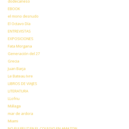
dodecaneso
EBOOK
el mono desnudo
El Octavo Día
ENTREVISTAS
EXPOSICIONES
Fata Morgana
Generación del 27
Grecia
Juan Barja
Le Bateau Ivre
LIBROS DE VIAJES
LITERATURA
LLofriu
Málaga
mar de ardora
Miami
NO FUI FELIZ EN EL COLEGIO EN AMAZON