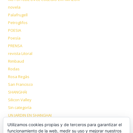
novela
Palafrugell
Petroglifos
POESIA
Poesía
PRENSA
revista Litoral
Rimbaud
Rodas
Rosa Regàs
San Francisco
SHANGHÁI
Silicon Valley
Sin categoría
UN JARDIN EN SHANGHAI
VIAJE A LOS DOS TÍBET
Utilizamos cookies propias y de terceros para garantizar el
Volcanes Dormidos
funcionamiento de la web, medir su uso y mejorar nuestros