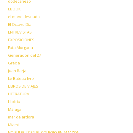
dodecaneso
EBOOK
el mono desnudo
El Octavo Día
ENTREVISTAS
EXPOSICIONES
Fata Morgana
Generación del 27
Grecia
Juan Barja
Le Bateau Ivre
LIBROS DE VIAJES
LITERATURA
LLofriu
Málaga
mar de ardora
Miami
NO FUI FELIZ EN EL COLEGIO EN AMAZON