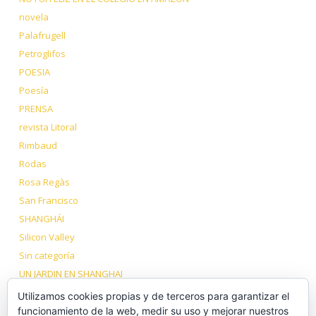
novela
Palafrugell
Petroglifos
POESIA
Poesía
PRENSA
revista Litoral
Rimbaud
Rodas
Rosa Regàs
San Francisco
SHANGHÁI
Silicon Valley
Sin categoría
UN JARDIN EN SHANGHAI
VIAJE A LOS DOS TÍBET
Utilizamos cookies propias y de terceros para garantizar el
Volcanes Dormidos
funcionamiento de la web, medir su uso y mejorar nuestros