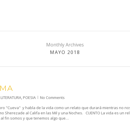
Monthly Archives
MAYO 2018
EMA
,
LITERATURA
,
POESIA
No Comments
ibro "Cueva" y habla de la vida como un relato que durará mientras no no
o Sherezade al Califa en las Mil y una Noches. CUENTO La vida es un rel
 al fin somos y que tenemos algo que…