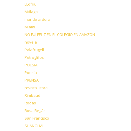
LLofriu
Málaga
mar de ardora
Miami
NO FUI FELIZ EN EL COLEGIO EN AMAZON
novela
Palafrugell
Petroglifos
POESIA
Poesía
PRENSA
revista Litoral
Rimbaud
Rodas
Rosa Regàs
San Francisco
SHANGHÁI