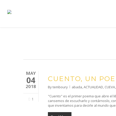
Skip
to
main
content
MAY
CUENTO, UN PO
04
2018
By
temboury
abada
,
ACTUALIDAD
,
CUEVA
"Cuento" es el primer poema que abre el l
1
cansemos de escucharlo y contárnoslo, com
que inventamos para decirle al mundo que