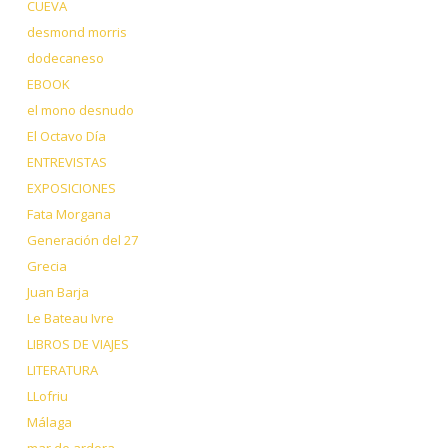
CUEVA
desmond morris
dodecaneso
EBOOK
el mono desnudo
El Octavo Día
ENTREVISTAS
EXPOSICIONES
Fata Morgana
Generación del 27
Grecia
Juan Barja
Le Bateau Ivre
LIBROS DE VIAJES
LITERATURA
LLofriu
Málaga
mar de ardora