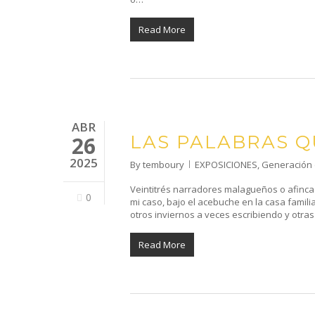
Read More
ABR
LAS PALABRAS 
26
2025
By
temboury
EXPOSICIONES
,
Generación 
Veintitrés narradores malagueños o afinca
0
mi caso, bajo el acebuche en la casa famil
otros inviernos a veces escribiendo y otra
Read More