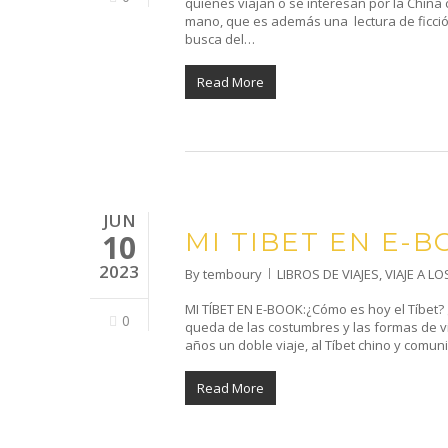
quienes viajan o se interesan por la Chin
mano, que es además una lectura de ficci
busca del…
Read More
JUN
MI TIBET EN E-B
10
2023
By
temboury
LIBROS DE VIAJES
,
VIAJE A LO
MI TÍBET EN E-BOOK:¿Cómo es hoy el Tíbet?
0
queda de las costumbres y las formas de v
años un doble viaje, al Tíbet chino y comuni
Read More