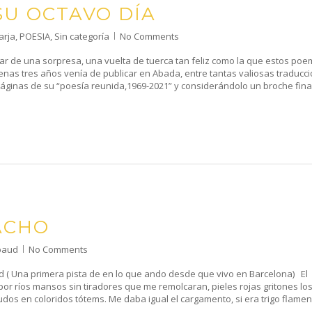
SU OCTAVO DÍA
arja
,
POESIA
,
Sin categoría
No Comments
utar de una sorpresa, una vuelta de tuerca tan feliz como la que estos po
nas tres años venía de publicar en Abada, entre tantas valiosas traducci
páginas de su “poesía reunida,1969-2021” y considerándolo un broche fina
ACHO
baud
No Comments
d ( Una primera pista de en lo que ando desde que vivo en Barcelona) El
r ríos mansos sin tiradores que me remolcaran, pieles rojas gritones lo
os en coloridos tótems. Me daba igual el cargamento, si era trigo flame