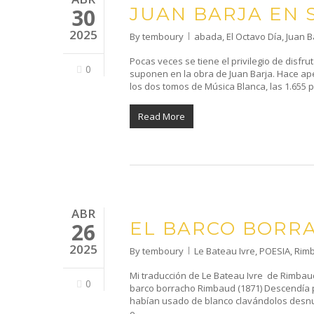
JUAN BARJA EN 
30
2025
By
temboury
abada
,
El Octavo Día
,
Juan B
Pocas veces se tiene el privilegio de disfr
0
suponen en la obra de Juan Barja. Hace ape
los dos tomos de Música Blanca, las 1.655 
Read More
ABR
EL BARCO BORR
26
2025
By
temboury
Le Bateau Ivre
,
POESIA
,
Rim
Mi traducción de Le Bateau Ivre de Rimbau
0
barco borracho Rimbaud (1871) Descendía po
habían usado de blanco clavándolos desnud
o…