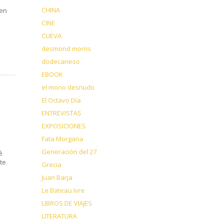
CHINA
 en
CINE
CUEVA
desmond morris
dodecaneso
EBOOK
el mono desnudo
El Octavo Día
ENTREVISTAS
EXPOSICIONES
Fata Morgana
Generación del 27
é
te
Grecia
Juan Barja
Le Bateau Ivre
LIBROS DE VIAJES
LITERATURA