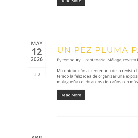
Read More
MAY
UN PEZ PLUMA P
12
2026
By
temboury
centenario
,
Málaga
,
revista 
Mi contribución al centenario de la revista 
0
tenido la feliz idea de organizar una exposi
malagueña celebran los cien años con más 
Read More
ABR