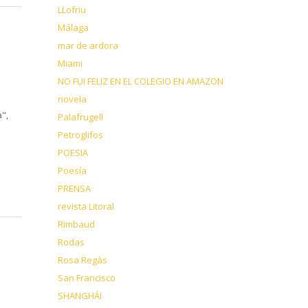
LLofriu
Málaga
mar de ardora
Miami
NO FUI FELIZ EN EL COLEGIO EN AMAZON
novela
",
Palafrugell
Petroglifos
POESIA
Poesía
PRENSA
revista Litoral
Rimbaud
Rodas
Rosa Regàs
San Francisco
SHANGHÁI