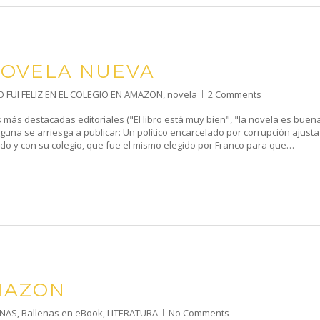
 NOVELA NUEVA
O FUI FELIZ EN EL COLEGIO EN AMAZON
,
novela
2 Comments
s más destacadas editoriales ("El libro está muy bien", "la novela es buena
guna se arriesga a publicar: Un político encarcelado por corrupción ajusta
tido y con su colegio, que fue el mismo elegido por Franco para que…
MAZON
ENAS
,
Ballenas en eBook
,
LITERATURA
No Comments