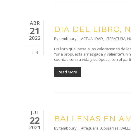
ABR
DIA DEL LIBRO,
21
2022
By
temboury
ACTUALIDAD
,
LITERATURA
,
N
Un libro que, pese a las valoraciones de la
4
"una propuesta arriesgada y valiente"), nin
cuentas con su vida y su época, con el par
Read More
JUL
BALLENAS EN A
22
2021
By
temboury
Alfaguara
,
Alpujarras
,
BALL