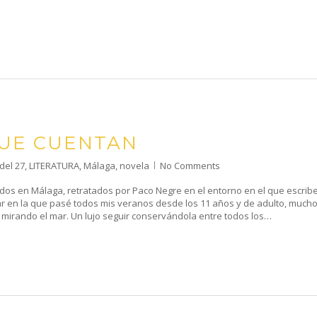
QUE CUENTAN
del 27
,
LITERATURA
,
Málaga
,
novela
No Comments
dos en Málaga, retratados por Paco Negre en el entorno en el que escribe
iar en la que pasé todos mis veranos desde los 11 años y de adulto, much
s mirando el mar. Un lujo seguir conservándola entre todos los…