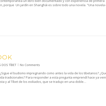
a contemporánea un libro bien documentado y con experiencia de primera
ón, porque Un jardín en Shanghái es sobre todo una novela. "Una novela
OOK
S DOS TÍBET
No Comments
 ¿Sigue el budismo impregnando como antes la vida de los tibetanos? ¿Qu
ida tradicionales? Para responder a esta pregunta emprendí hace ya vein
sta y al Tíbet de los exiliados, que se tradujo en una doble…