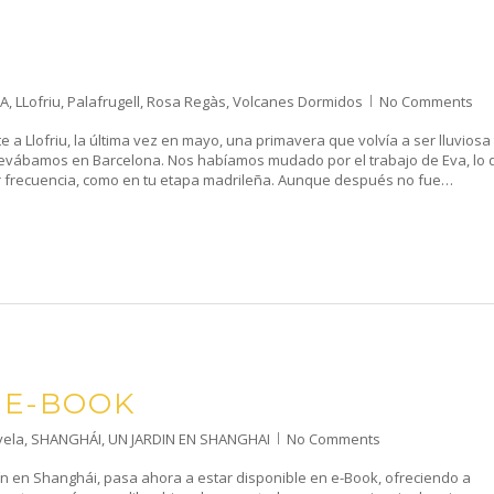
RA
,
LLofriu
,
Palafrugell
,
Rosa Regàs
,
Volcanes Dormidos
No Comments
a Llofriu, la última vez en mayo, una primavera que volvía a ser lluviosa 
llevábamos en Barcelona. Nos habíamos mudado por el trabajo de Eva, lo 
or frecuencia, como en tu etapa madrileña. Aunque después no fue…
 E-BOOK
vela
,
SHANGHÁI
,
UN JARDIN EN SHANGHAI
No Comments
ín en Shanghái, pasa ahora a estar disponible en e-Book, ofreciendo a