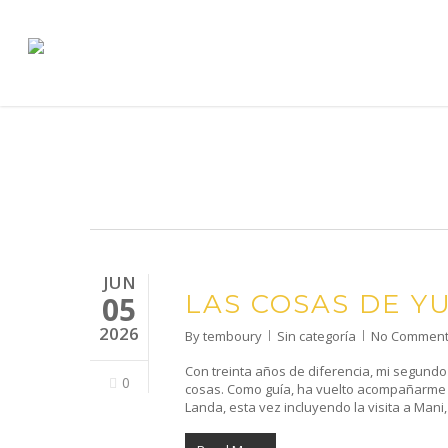
Skip
to
main
content
JUN
LAS COSAS DE Y
05
2026
By
temboury
Sin categoría
No Commen
Con treinta años de diferencia, mi segund
0
cosas. Como guía, ha vuelto acompañarme la
Landa, esta vez incluyendo la visita a Mani