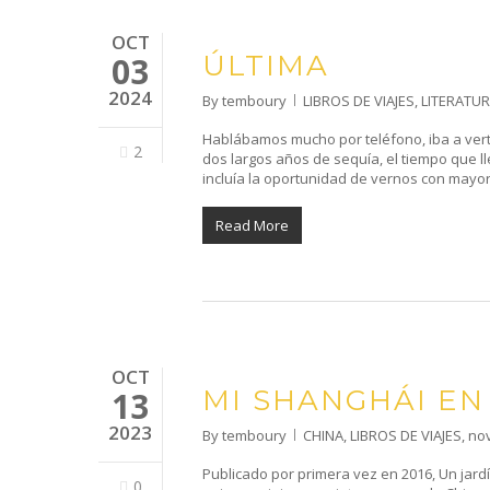
OCT
ÚLTIMA
03
2024
By
temboury
LIBROS DE VIAJES
,
LITERATU
Hablábamos mucho por teléfono, iba a verte 
2
dos largos años de sequía, el tiempo que 
incluía la oportunidad de vernos con may
Read More
OCT
MI SHANGHÁI EN
13
2023
By
temboury
CHINA
,
LIBROS DE VIAJES
,
no
Publicado por primera vez en 2016, Un jard
0