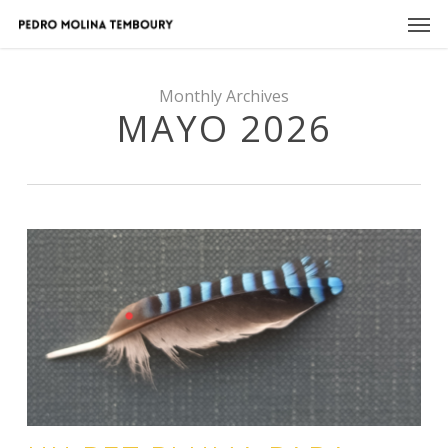
Skip
Men
to
main
content
Monthly Archives
MAYO 2026