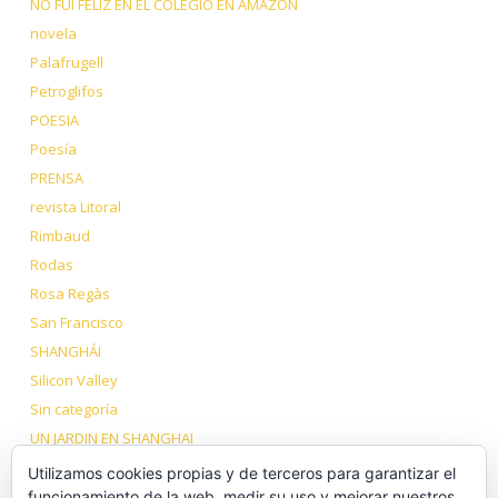
NO FUI FELIZ EN EL COLEGIO EN AMAZON
novela
Palafrugell
Petroglifos
POESIA
Poesía
PRENSA
revista Litoral
Rimbaud
Rodas
Rosa Regàs
San Francisco
SHANGHÁI
Silicon Valley
Sin categoría
UN JARDIN EN SHANGHAI
VIAJE A LOS DOS TÍBET
Utilizamos cookies propias y de terceros para garantizar el
Volcanes Dormidos
funcionamiento de la web, medir su uso y mejorar nuestros