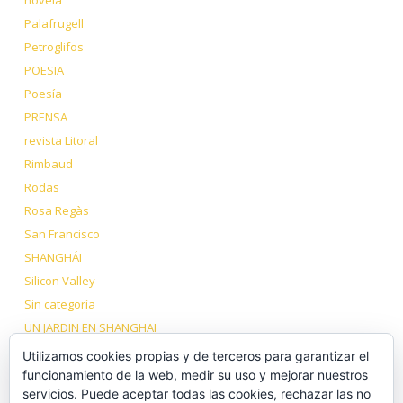
Palafrugell
Petroglifos
POESIA
Poesía
PRENSA
revista Litoral
Rimbaud
Rodas
Rosa Regàs
San Francisco
SHANGHÁI
Silicon Valley
Sin categoría
UN JARDIN EN SHANGHAI
VIAJE A LOS DOS TÍBET
Utilizamos cookies propias y de terceros para garantizar el
Volcanes Dormidos
funcionamiento de la web, medir su uso y mejorar nuestros
servicios. Puede aceptar todas las cookies, rechazar las no