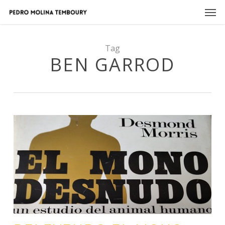
Skip
Men
to
main
content
Tag
BEN GARROD