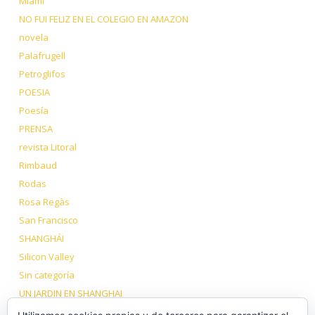
Miami
NO FUI FELIZ EN EL COLEGIO EN AMAZON
novela
Palafrugell
Petroglifos
POESIA
Poesía
PRENSA
revista Litoral
Rimbaud
Rodas
Rosa Regàs
San Francisco
SHANGHÁI
Silicon Valley
Sin categoría
UN JARDIN EN SHANGHAI
VIAJE A LOS DOS TÍBET