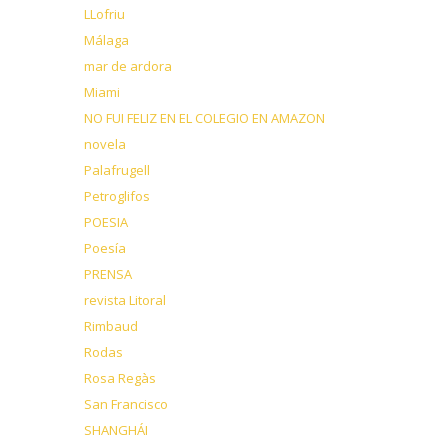
LLofriu
Málaga
mar de ardora
Miami
NO FUI FELIZ EN EL COLEGIO EN AMAZON
novela
Palafrugell
Petroglifos
POESIA
Poesía
PRENSA
revista Litoral
Rimbaud
Rodas
Rosa Regàs
San Francisco
SHANGHÁI