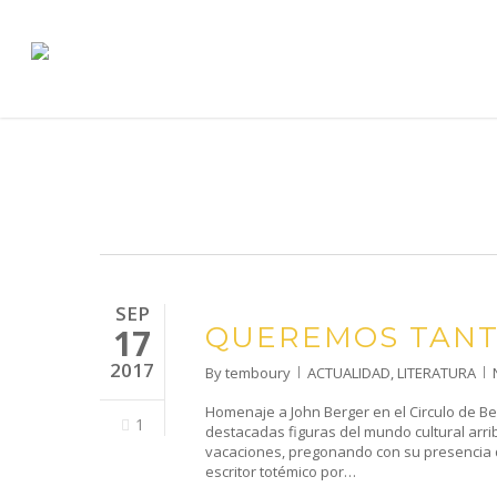
Skip
to
main
content
SEP
QUEREMOS TANT
17
2017
By
temboury
ACTUALIDAD
,
LITERATURA
Homenaje a John Berger en el Circulo de Bell
1
destacadas figuras del mundo cultural arr
vacaciones, pregonando con su presencia 
escritor totémico por…