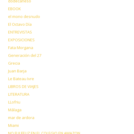
dodecaneso
EBOOK
el mono desnudo
El Octavo Día
ENTREVISTAS
EXPOSICIONES
Fata Morgana
Generación del 27
Grecia
Juan Barja
Le Bateau Ivre
LIBROS DE VIAJES
LITERATURA
LLofriu
Málaga
mar de ardora
Miami
NO FUI FELIZ EN EL COLEGIO EN AMAZON