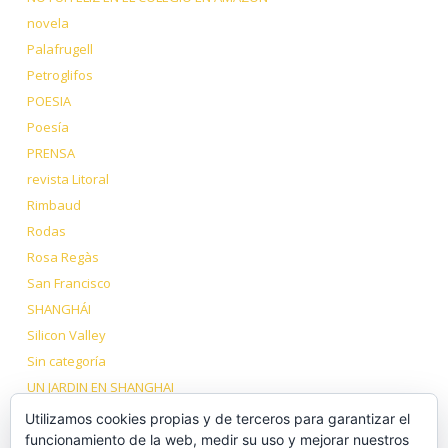
novela
Palafrugell
Petroglifos
POESIA
Poesía
PRENSA
revista Litoral
Rimbaud
Rodas
Rosa Regàs
San Francisco
SHANGHÁI
Silicon Valley
Sin categoría
UN JARDIN EN SHANGHAI
VIAJE A LOS DOS TÍBET
Utilizamos cookies propias y de terceros para garantizar el
Volcanes Dormidos
funcionamiento de la web, medir su uso y mejorar nuestros