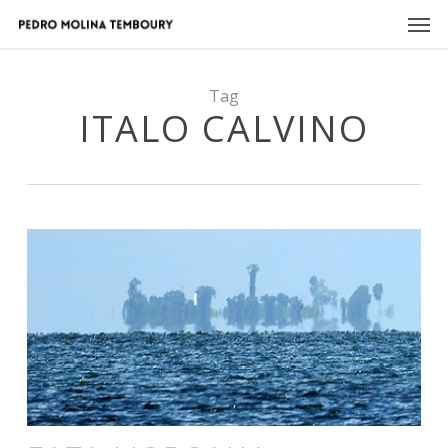
Skip
Men
to
main
content
Tag
ITALO CALVINO