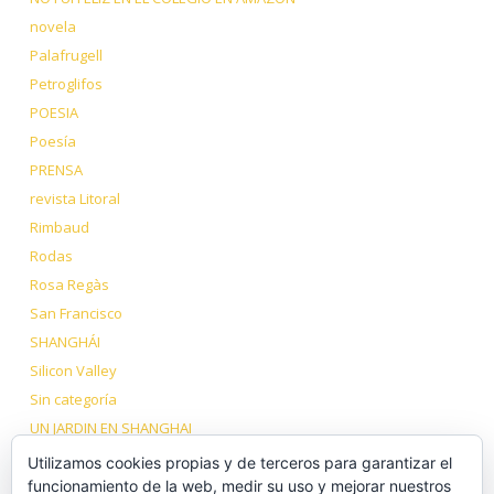
novela
Palafrugell
Petroglifos
POESIA
Poesía
PRENSA
revista Litoral
Rimbaud
Rodas
Rosa Regàs
San Francisco
SHANGHÁI
Silicon Valley
Sin categoría
UN JARDIN EN SHANGHAI
VIAJE A LOS DOS TÍBET
Utilizamos cookies propias y de terceros para garantizar el
Volcanes Dormidos
funcionamiento de la web, medir su uso y mejorar nuestros