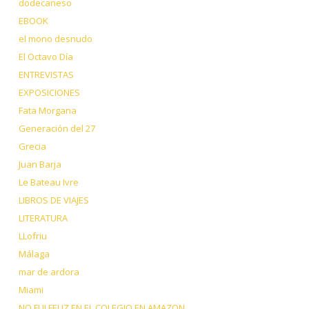
dodecaneso
EBOOK
el mono desnudo
El Octavo Día
ENTREVISTAS
EXPOSICIONES
Fata Morgana
Generación del 27
Grecia
Juan Barja
Le Bateau Ivre
LIBROS DE VIAJES
LITERATURA
LLofriu
Málaga
mar de ardora
Miami
NO FUI FELIZ EN EL COLEGIO EN AMAZON