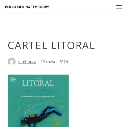
Skip
Men
to
main
content
CARTEL LITORAL
temboury
12 mayo, 2026