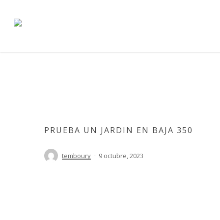
Skip
to
main
content
PRUEBA UN JARDIN EN BAJA 350
temboury
9 octubre, 2023