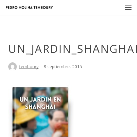
Skip
Men
to
main
content
UN_JARDIN_SHANGHAI
temboury
8 septiembre, 2015